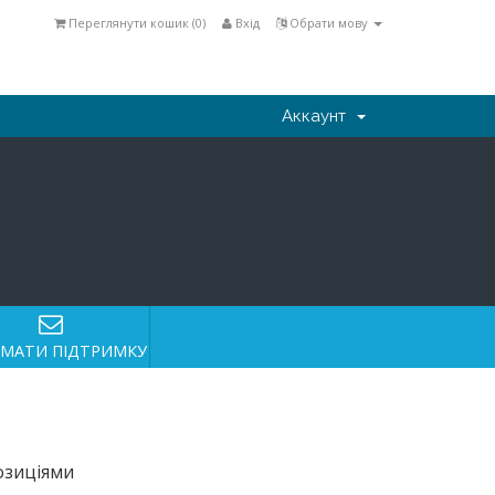
Переглянути кошик (
0
)
Вхід
Обрати мову
Аккаунт
МАТИ ПІДТРИМКУ
озиціями